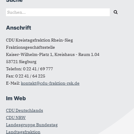
Fußbereich
Suchformular
Suche
Anschrift
CDU Kreistagsfraktion Rhein-Sieg
Fraktionsgeschäftsstelle
Kaiser-Wilhelm-Platz 1, Kreishaus - Raum 1.04
53721
Siegburg
Telefon:
0 22 41 / 69 777
Fax:
0 22 41 / 64 225
E-Mail:
kontakt@cdu-fraktion-rsk.de
Im Web
CDU Deutschlands
CDU NRW
Landesgruppe Bundestag
Landtagsfraktion