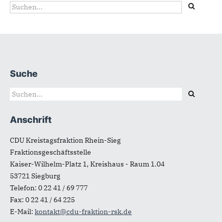
Suchformular
Suche
Suche
Fußbereich
Suchformular
Suche
Anschrift
CDU Kreistagsfraktion Rhein-Sieg
Fraktionsgeschäftsstelle
Kaiser-Wilhelm-Platz 1, Kreishaus - Raum 1.04
53721
Siegburg
Telefon:
0 22 41 / 69 777
Fax:
0 22 41 / 64 225
E-Mail:
kontakt@cdu-fraktion-rsk.de