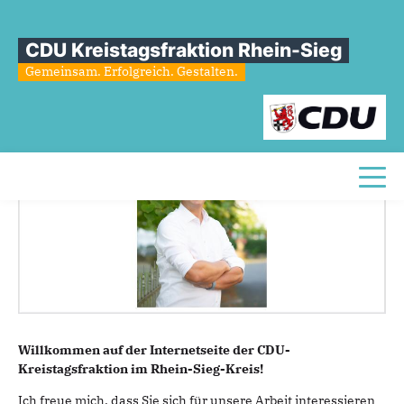
Sie sind hier
»
Über uns
»
Grußwort
CDU Kreistagsfraktion Rhein-Sieg
Grußwort
Gemeinsam. Erfolgreich. Gestalten.
Toggl
Willkommen auf der Internetseite der CDU-
Kreistagsfraktion im Rhein-Sieg-Kreis!
Ich freue mich, dass Sie sich für unsere Arbeit interessieren